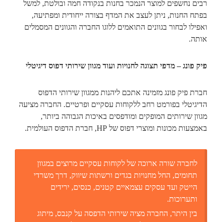
רבים נחשפים למוצר הנמכר בחנות בנקודה חמה ובולטת, למשל
בפתח החנות, ניתן לעצב את המדף בצורה ייחודית ומפתיעה,
ואפילו לבחור בגוונים התואמים ללוגו החברה והגוונים המסמלים
אותה.
פיק פונג – מדפי תצוגה לחנויות ועוד מגוון שירותי דפוס דיגיטלי
חברת פיק פונג מזמינה אתכם ליהנות ממגוון שירותי הדפוס
הדיגיטלי בפורמט רחב ללקוחות עסקיים ופרטיים. החברה מציעה
מגוון שירותים המופקים ומודפסים באיכות הגבוהה ביותר,
באמצעות מכונות ומוצרי דפוס של HP, חברת הדפוס העולמית.
לחברה שורה ארוכה של לקוחות עסקיים מרוצים במגוון
תחומים, החל מחנויות בגדים ורשתות שיווק, דרך משרדי
הייטק ועד עסקים עצמאיים קטנים, כנסים, ירידים
ותערוכות.
בין היתר, החברה מציה שירותי הדפסה על קנבס, מיתוג