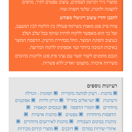
ומוצרי נייר וקרטון לעסקים, עיצוב טפטים לקיר, מדפים
לתצוגה ולחנות, שלטי חוצות ועוד.
לתכנן יחדיו עיצוב דיגיטלי מפתיע
צוות פיק פונג מאמין בשיתוף פעולה בין הלקוח לבין המעצב,
ועל כך הוא מאפשר ללקוח להיות שותף בכל שלב ושלב
בעיצוב והפקת המוצר, החל מבחירת הרעיון, הדפסת המוצר
באיכות הטובה ביותר ועד אספקתו ללקוח המרוצה.
הנכם מוזמנים ליצור קשר עם נציגי פיק פונג וליהנות בהקדם
משירות איכותי, מקצועי ואדיב ללא פשרות.
רעיונות נוספים
מתנות - רעיון למתנה מקורית
תמונות - הגדלה
ורעיונות
ישראלים בחו"ל
הריון ולידה
אפקטים
מיוחדים
חומרי הדפסה
קנבסים וקאפות
הדפסות מיוחדות
טפטים
מתנות אישיות
מתנות במקום העבודה
מתנות לאירועים מיוחדים
איזורי שירות במרכז
דוכנים
מוצרי קידום מכירות